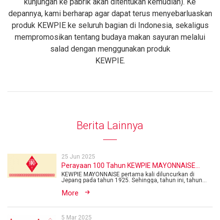
kunjungan ke pabrik akan ditentukan kemudian). Ke
depannya, kami berharap agar dapat terus menyebarluaskan
produk KEWPIE ke seluruh bagian di Indonesia, sekaligus
mempromosikan tentang budaya makan sayuran melalui
salad dengan menggunakan produk
KEWPIE.
Berita Lainnya
25 Jun 2025
Perayaan 100 Tahun KEWPIE MAYONNAISE
Sejak Diluncurkan di Jepang
KEWPIE MAYONNAISE pertama kali diluncurkan di
Jepang pada tahun 1925. Sehingga, tahun ini, tahun
202...
More
5 Mar 2025