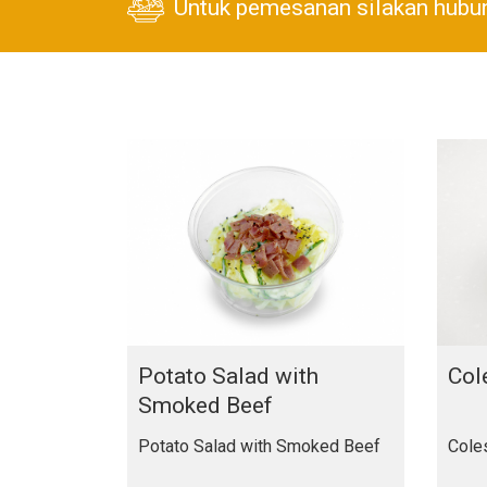
Untuk pemesanan silakan hubu
Potato Salad with
Col
Smoked Beef
Potato Salad with Smoked Beef
Cole