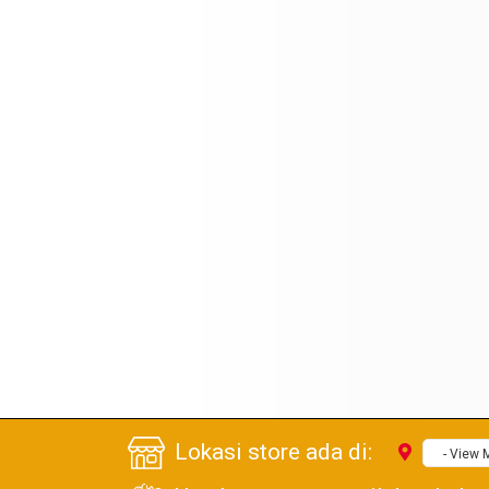
Lokasi store ada di:
- View 