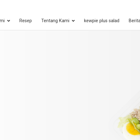
mi
Resep
Tentang Kami
kewpie plus salad
Berit