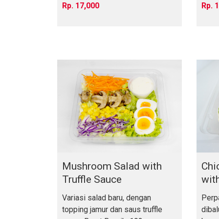
17,000
1
Mushroom Salad with
Chi
Truffle Sauce
wit
Variasi salad baru, dengan
Perp
topping jamur dan saus truffle
dibalu