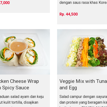
dengan saus rasa khas Kore
7,000
yang unik, coco
44,500
cken Cheese Wrap
Veggie Mix with Tuna
h Spicy Sauce
and Egg
aduan salad ayam dan keju
Salad campur dengan sayur
t kulit tortilla, disajikan
dan protein yang beragam ki