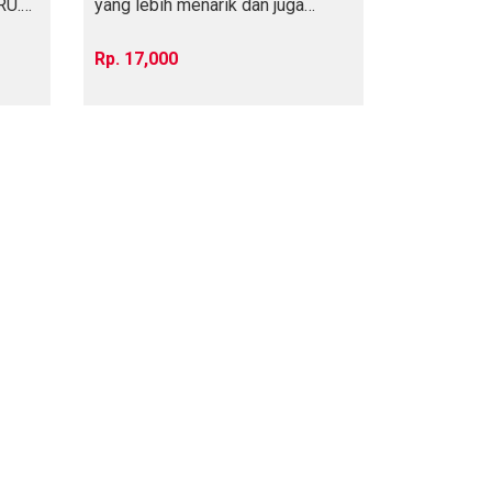
RU.
yang lebih menarik dan juga
sehat. Berat
17,000
A KEWPIE PLUS SALAD DI AEON BSD