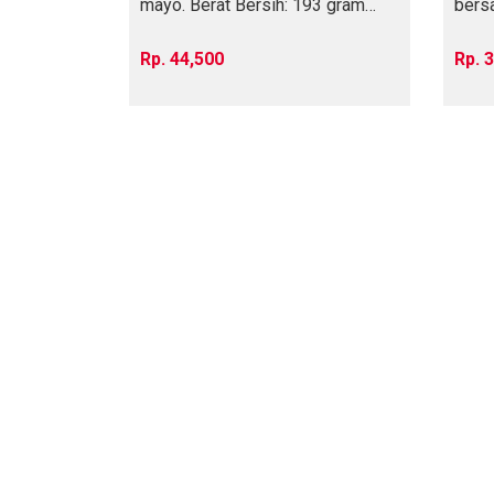
mayo. Berat Bersih: 193 gram
bers
(berat rata
spesi
44,500
3
DIBUKA “KEWPIE PLUS SAL
16
Jun