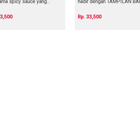
ama spicy sauce yang
hadir dengan TAMPILAN BA
al, ra
Nikmati dengan
3,500
33,500
1
2
kewpie plus salad Update
AD” (TOKO KHUSUS
TELAH DIBUK
16
Jun