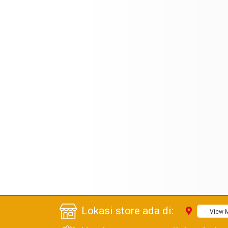
Lokasi store ada di:
- View 