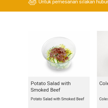
Untuk pemesanan silakan hubu
Potato Salad with
Col
Smoked Beef
Potato Salad with Smoked Beef
Cole