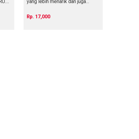
RU.
yang lebih menarik dan juga
sehat. Berat
17,000
A KEWPIE PLUS SALAD DI AEON BSD