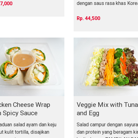
dengan saus rasa khas Kore
7,000
yang unik, coco
44,500
cken Cheese Wrap
Veggie Mix with Tuna
h Spicy Sauce
and Egg
aduan salad ayam dan keju
Salad campur dengan sayur
t kulit tortilla, disajikan
dan protein yang beragam ki